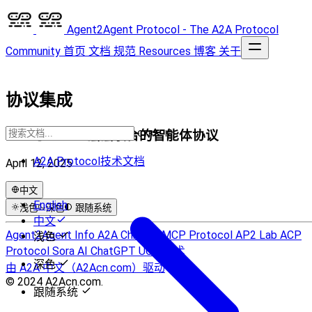
Agent2Agent Protocol - The A2A Protocol
Community
首页
文档
规范
Resources
博客
关于
协议集成
A2A与MCP：强强联合的智能体协议
CTRL K
A2A Protocol技术文档
April 12, 2025
中文
English
浅色
深色
跟随系统
中文
Agent2Agent Info
A2A Chinese
MCP Protocol
AP2 Lab
ACP
浅色
Protocol
Sora AI
ChatGPT
UCP 技术
深色
由 A2A 中文（A2Acn.com）驱动
© 2024 A2Acn.com.
跟随系统