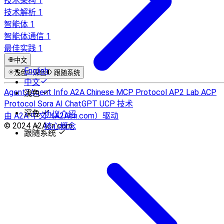
技术架构
1
技术解析
1
智能体
1
智能体通信
1
最佳实践
1
中文
English
浅色
深色
跟随系统
中文
Agent2Agent Info
A2A Chinese
MCP Protocol
AP2 Lab
ACP
浅色
Protocol
Sora AI
ChatGPT
UCP 技术
深色
协议介绍
由 A2A 中文（A2Acn.com）驱动
© 2024 A2Acn.com.
核心概念
跟随系统