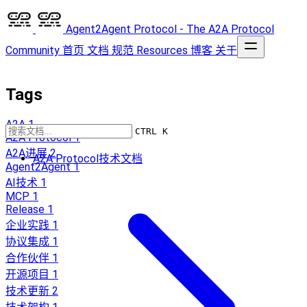
Agent2Agent Protocol - The A2A Protocol
Community
首页
文档
规范
Resources
博客
关于
Tags
A2A
1
CTRL K
A2A Protocol
1
A2A进展
2
A2A Protocol技术文档
Agent2Agent
1
AI技术
1
MCP
1
Release
1
企业实践
1
协议集成
1
合作伙伴
1
开源项目
1
技术更新
2