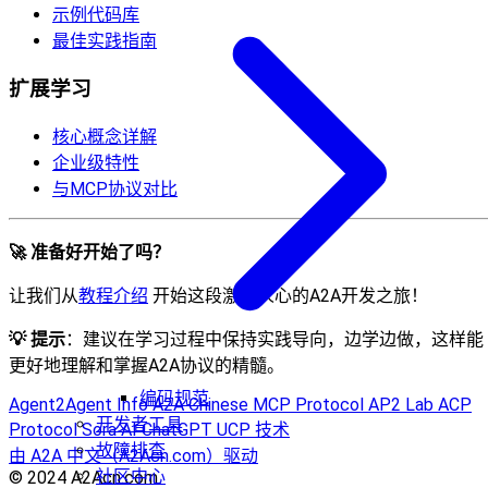
示例代码库
最佳实践指南
扩展学习
核心概念详解
企业级特性
与MCP协议对比
🚀 准备好开始了吗？
让我们从
教程介绍
开始这段激动人心的A2A开发之旅！
💡 提示
：建议在学习过程中保持实践导向，边学边做，这样能
更好地理解和掌握A2A协议的精髓。
编码规范
Agent2Agent Info
A2A Chinese
MCP Protocol
AP2 Lab
ACP
开发者工具
Protocol
Sora AI
ChatGPT
UCP 技术
故障排查
由 A2A 中文（A2Acn.com）驱动
社区中心
© 2024 A2Acn.com.