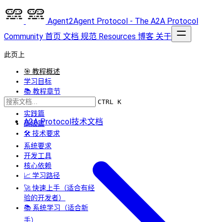
Agent2Agent Protocol - The A2A Protocol
Community
首页
文档
规范
Resources
博客
关于
此页上
🎯 教程概述
学习目标
📚 教程章节
CTRL K
基础篇
实践篇
A2A Protocol技术文档
高级篇
🛠️ 技术要求
系统要求
开发工具
核心依赖
📈 学习路径
🚀 快速上手（适合有经
验的开发者）
📚 系统学习（适合新
手）