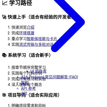
📈
学习路径
🚀 快速上手
（适合有经验的开发者）
快速浏览
介绍
完成
环境搭建
重点学习
智能体技能与卡片
实践
流式传输与多轮对话
📚 系统学习
（适合新手）
按章节顺序完整学习
UI 组件库
实践每个代码示例
A2A Protocol 常见问题解答 (FAQ)
完成所有练习和实验
架构
深入理解每个概念
API 参考
API
🎯 项目导向
（适合实际应用）
明确项目需求和目标