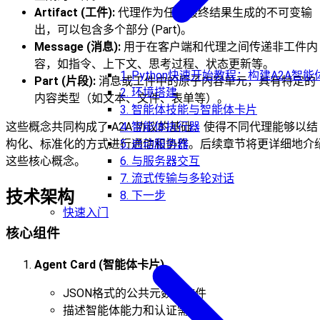
Artifact (工件):
代理作为任务最终结果生成的不可变输
出，可以包含多个部分 (Part)。
Message (消息):
用于在客户端和代理之间传递非工件内
容，如指令、上下文、思考过程、状态更新等。
1. Python快速开始教程：构建A2A智能
Part (片段):
消息或工件中的原子内容单元，具有特定的
2. 环境搭建
内容类型（如文本、文件、表单等）。
3. 智能体技能与智能体卡片
4. 智能体执行器
这些概念共同构成了 A2A 协议的基础，使得不同代理能够以结
5. 启动服务器
构化、标准化的方式进行通信和协作。后续章节将更详细地介
6. 与服务器交互
这些核心概念。
7. 流式传输与多轮对话
技术架构
8. 下一步
快速入门
核心组件
Agent Card (智能体卡片)
JSON格式的公共元数据文件
描述智能体能力和认证需求