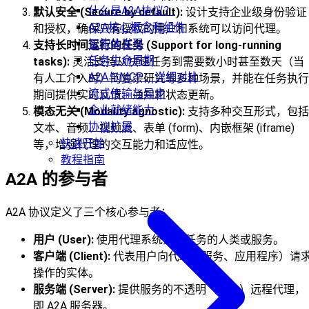
什么是A2A协议？
默认安全 (Secure by default):
设计支持企业级身份验证
A2A核心概念和组件
和授权，确保只有授权的用户和系统可以访问代理。
智能体发现
支持长时间运行的任务 (Support for long-running
任务生命周期
tasks):
灵活支持从快速任务到需要数小时甚至数天（当
A2A与MCP：详细对比
有人工介入时）的复杂研究等多种场景，并能在任务执行
流式传输与异步
期间提供实时反馈、通知和状态更新。
企业就绪能力
模态无关 (Modality agnostic):
支持多种交互形式，包括
协议扩展
文本、音频、视频流、表单 (form)、内嵌框架 (iframe)
快速开始
等，增强代理的交互能力和适应性。
教程指南
A2A 的参与者
A2A 协议定义了三个核心参与者：
用户 (User):
使用代理系统完成任务的人类或服务。
客户端 (Client):
代表用户向代理（服务、应用程序）请
操作的实体。
服务端 (Server):
提供服务的不透明（黑盒）远程代理，
即 A2A 服务器。