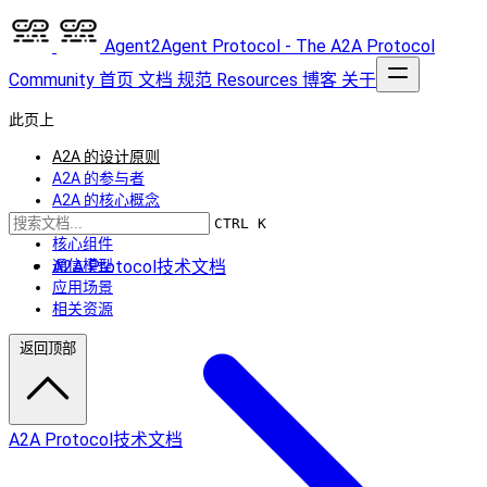
Agent2Agent Protocol - The A2A Protocol
Community
首页
文档
规范
Resources
博客
关于
此页上
A2A 的设计原则
A2A 的参与者
A2A 的核心概念
技术架构
CTRL K
核心组件
A2A Protocol技术文档
通信模型
应用场景
相关资源
返回顶部
A2A Protocol技术文档