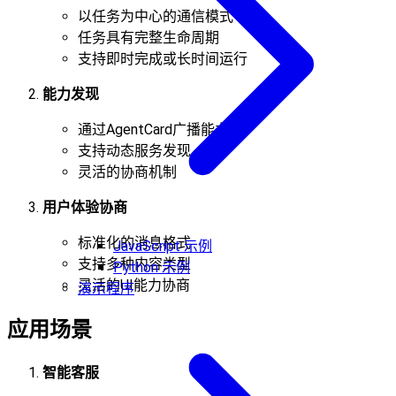
以任务为中心的通信模式
任务具有完整生命周期
支持即时完成或长时间运行
能力发现
通过AgentCard广播能力
支持动态服务发现
灵活的协商机制
用户体验协商
标准化的消息格式
JavaScript 示例
支持多种内容类型
Python 示例
灵活的UI能力协商
演示程序
应用场景
智能客服